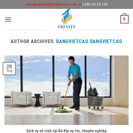
Skip
cao.dangviet@thegioisach.net. vn
|
090 24 24 100
to
content
0
AUTHOR ARCHIVES:
DANGVIETCAO DANGVIETCAO
28
Th2
Dịch vụ vệ sinh tại Bà Rịa uy tín, chuyên nghiệp