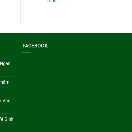
trình
FACEBOOK
 Ngân
 chăm
h Văn
ệ Sinh