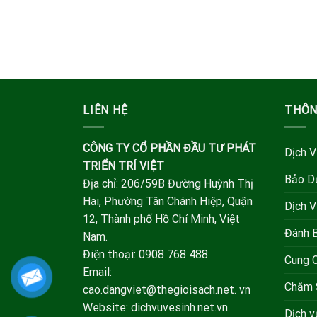
LIÊN HỆ
THÔN
CÔNG TY CỔ PHẦN ĐẦU TƯ PHÁT
Dịch V
TRIỂN TRÍ VIỆT
Bảo D
Địa chỉ: 206/59B Đường Huỳnh Thị
Hai, Phường Tân Chánh Hiệp, Quận
Dịch V
12, Thành phố Hồ Chí Minh, Việt
Đánh 
Nam.
Điện thoại: 0908 768 488
Cung 
Email:
Chăm 
cao.dangviet@thegioisach.net. vn
Website: dichvuvesinh.net.vn
Dịch 