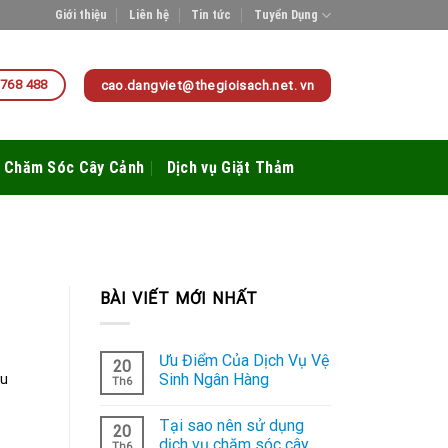
Giới thiệu
Liên hệ
Tin tức
Tuyển Dụng
 768 488
cao.dangviet@thegioisach.net. vn
Chăm Sóc Cây Cảnh
Dịch vụ Giặt Thảm
BÀI VIẾT MỚI NHẤT
Ưu Điểm Của Dịch Vụ Vệ
20
Sinh Ngân Hàng
ịu
Th6
Tại sao nên sử dụng
20
dịch vụ chăm sóc cây
Th6