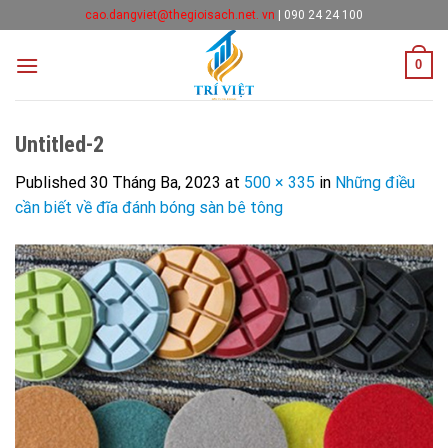
Skip
cao.dangviet@thegioisach.net. vn
|
090 24 24 100
to
content
0
Untitled-2
Published
30 Tháng Ba, 2023
at
500 × 335
in
Những điều
cần biết về đĩa đánh bóng sàn bê tông