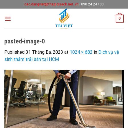
Skip
cao.dangviet@thegioisach.net. vn
|
090 24 24 100
to
content
0
pasted-image-0
Published
31 Tháng Ba, 2023
at
1024 × 682
in
Dịch vụ vệ
sinh thảm trải sàn tại HCM