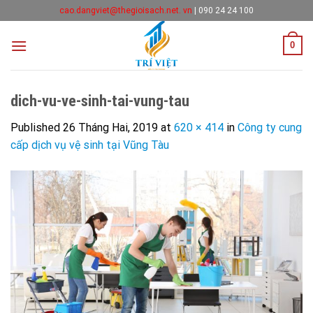
Skip
cao.dangviet@thegioisach.net. vn
|
090 24 24 100
to
content
0
dich-vu-ve-sinh-tai-vung-tau
Published
26 Tháng Hai, 2019
at
620 × 414
in
Công ty cung
cấp dịch vụ vệ sinh tại Vũng Tàu