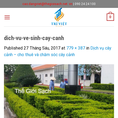
Skip
cao.dangviet@thegioisach.net. vn
|
090 24 24 100
to
content
0
dich-vu-ve-sinh-cay-canh
Published
27 Tháng Sáu, 2017
at
779 × 387
in
Dịch vụ cây
cảnh – cho thuê và chăm sóc cây cảnh