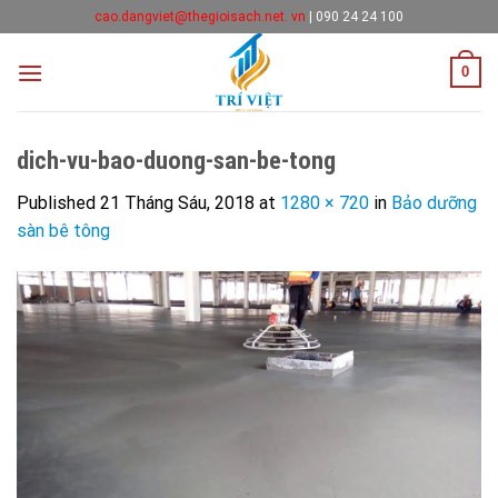
Skip
cao.dangviet@thegioisach.net. vn
|
090 24 24 100
to
content
0
dich-vu-bao-duong-san-be-tong
Published
21 Tháng Sáu, 2018
at
1280 × 720
in
Bảo dưỡng
sàn bê tông