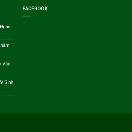
FACEBOOK
 Ngân
 chăm
h Văn
ệ Sinh