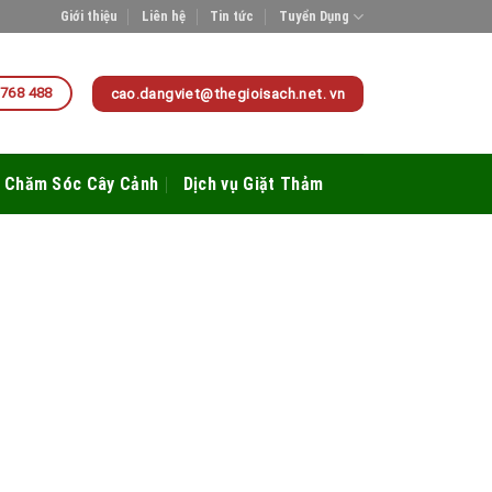
Giới thiệu
Liên hệ
Tin tức
Tuyển Dụng
 768 488
cao.dangviet@thegioisach.net. vn
Chăm Sóc Cây Cảnh
Dịch vụ Giặt Thảm