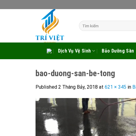
Skip
to
content
Tìm
kiếm:
Dịch Vụ Vệ Sinh
Bảo Dưỡng Sàn
bao-duong-san-be-tong
Published
2 Tháng Bảy, 2018
at
621 × 345
in
B