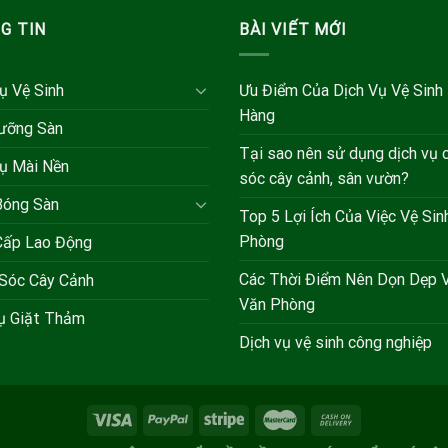
G TIN
BÀI VIẾT MỚI
ụ Vệ Sinh
Ưu Điểm Của Dịch Vụ Vệ Sinh
Hàng
ưỡng Sàn
Tại sao nên sử dụng dịch vụ
ụ Mài Nền
sóc cây cảnh, sân vườn?
Bóng Sàn
Top 5 Lợi Ích Của Việc Vệ Sin
Phòng
Cấp Lao Động
Các Thời Điểm Nên Dọn Dẹp V
Sóc Cây Cảnh
Văn Phòng
vụ Giặt Thảm
Dịch vụ vệ sinh công nghiệp