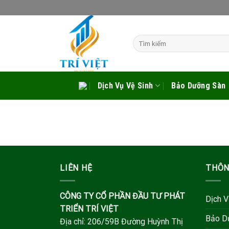
Skip
to
content
Tìm
kiếm:
Dịch Vụ Vệ Sinh
Bảo Dưỡng Sàn
LIÊN HỆ
THÔN
CÔNG TY CỔ PHẦN ĐẦU TƯ PHÁT
Dịch V
TRIỂN TRÍ VIỆT
Bảo D
Địa chỉ: 206/59B Đường Huỳnh Thị