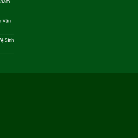
 chăm
h Văn
ệ Sinh
T