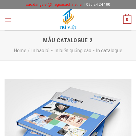
Skip
cao.dangviet@thegioisach.net. vn
|
090 24 24 100
to
content
0
MẪU CATALOGUE 2
Home
/
In bao bì
-
In biển quảng cáo
-
In catalogue