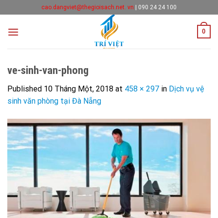
Skip
cao.dangviet@thegioisach.net. vn
|
090 24 24 100
to
content
0
ve-sinh-van-phong
Published
10 Tháng Một, 2018
at
458 × 297
in
Dịch vụ vệ
sinh văn phòng tại Đà Nẵng