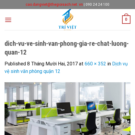
Skip
cao.dangviet@thegioisach.net. vn
|
090 24 24 100
to
content
0
dich-vu-ve-sinh-van-phong-gia-re-chat-luong-
quan-12
Published
8 Tháng Mười Hai, 2017
at
660 × 352
in
Dịch vụ
vệ sinh văn phòng quận 12