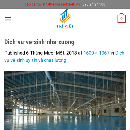
Skip
cao.dangviet@thegioisach.net. vn
|
090 24 24 100
to
content
0
Dich-vu-ve-sinh-nha-xuong
Published
6 Tháng Mười Một, 2018
at
1600 × 1067
in
Dịch
vụ vệ sinh uy tín và chất lượng