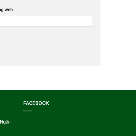
ng web
FACEBOOK
 Ngân