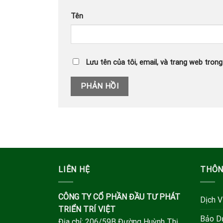
Tên
Lưu tên của tôi, email, và trang web trong 
LIÊN HỆ
THÔN
CÔNG TY CỔ PHẦN ĐẦU TƯ PHÁT
Dịch V
TRIỂN TRÍ VIỆT
Bảo D
Địa chỉ: 206/59B Đường Huỳnh Thị