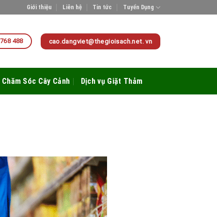
Giới thiệu
Liên hệ
Tin tức
Tuyển Dụng
 768 488
cao.dangviet@thegioisach.net. vn
Chăm Sóc Cây Cảnh
Dịch vụ Giặt Thảm