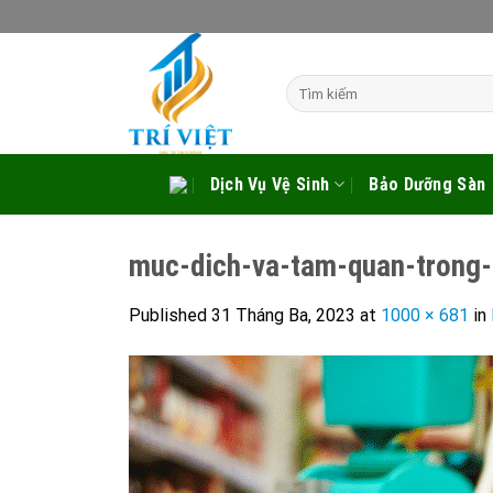
Skip
to
content
Tìm
kiếm:
Dịch Vụ Vệ Sinh
Bảo Dưỡng Sàn
muc-dich-va-tam-quan-trong-c
Published
31 Tháng Ba, 2023
at
1000 × 681
in