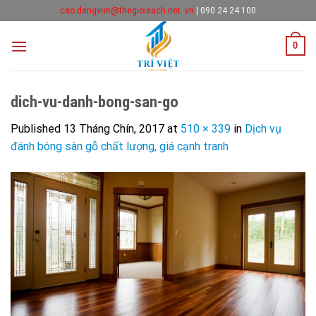
Skip
cao.dangviet@thegioisach.net. vn
|
090 24 24 100
to
content
0
dich-vu-danh-bong-san-go
Published
13 Tháng Chín, 2017
at
510 × 339
in
Dịch vụ
đánh bóng sàn gỗ chất lượng, giá cạnh tranh